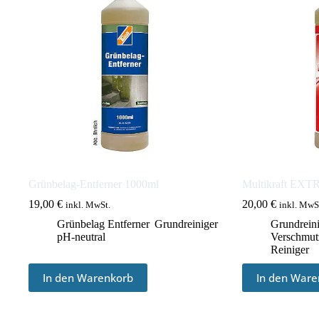
Grünbelag-Entferner 1000ml
Multikraft EX
19,00
€
20,00
€
inkl. MwSt.
inkl. MwS
Grünbelag Entferner
,
Grundreiniger
,
Grundreini
pH-neutral
Verschmut
Reiniger
In den Warenkorb
In den Ware