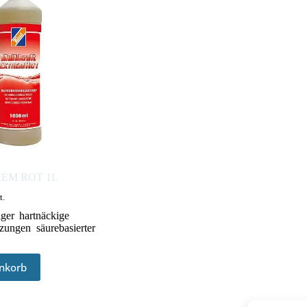
TREM ROT 1L
t.
ger
,
hartnäckige
zungen
,
säurebasierter
nkorb