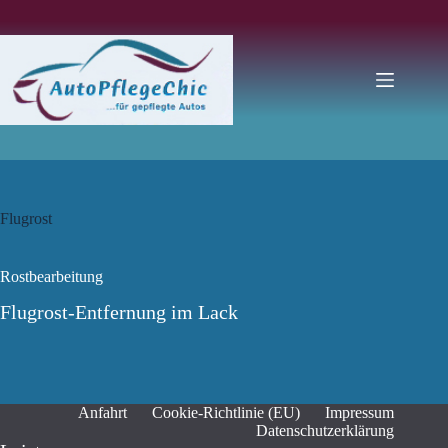
Zum
Inhalt
springen
Flugrost
Rostbearbeitung
Flugrost-Entfernung im Lack
Anfahrt
Cookie-Richtlinie (EU)
Impressum
Datenschutzerklärung