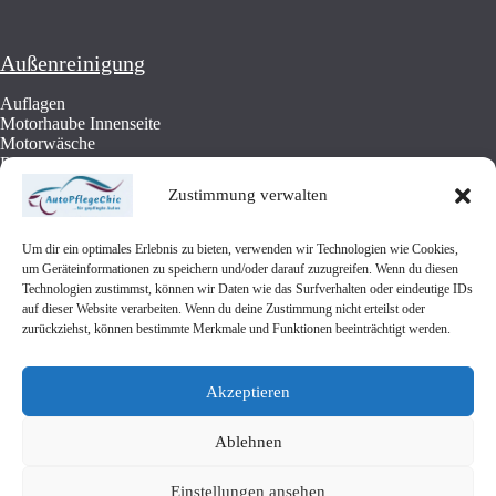
Außenreinigung
Auflagen
Motorhaube Innenseite
Motorwäsche
Radläufe
Felgen Radhäuser
Zustimmung verwalten
Lackaufbereitung
Cabrio-Dach: Reinigung und Imprägnierung
Unterbodenschutz…
Um dir ein optimales Erlebnis zu bieten, verwenden wir Technologien wie Cookies,
mehr »
um Geräteinformationen zu speichern und/oder darauf zuzugreifen. Wenn du diesen
Technologien zustimmst, können wir Daten wie das Surfverhalten oder eindeutige IDs
auf dieser Website verarbeiten. Wenn du deine Zustimmung nicht erteilst oder
zurückziehst, können bestimmte Merkmale und Funktionen beeinträchtigt werden.
Öffnungszeiten
8:30 – 18:00 Uhr
Akzeptieren
Ablehnen
Web-Design
Einstellungen ansehen