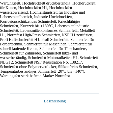
Wartungsfett
,
Hochdruckfett druckbeständig
,
Hochdruckfett
für Ketten
,
Hochdruckfett H1
,
Hochdruckfett
wasserabweisend
,
Hochleistungsfett für Industrie und
Lebensmittelbereich
,
Industrie Hochdruckfett
,
Korrosionsschützendes Schmierfett
,
Kriechfähiges
Schmierfett
,
Kurzzeit bis +180°C
,
Lebensmittelindustrie
Schmierfett
,
Lebensmittelkonformes Schmierfett.
,
Metallfett
H1
,
Normfest High-Press Schmierfett
,
NSF H1 zertifiziert
,
Profi Haftschmierfett H1
,
Profi Schmierfett
,
Schmierfett für
Fördertechnik
,
Schmierfett für Maschinen
,
Schmierfett für
schnell laufende Ketten
,
Schmierfett für Türscharniere
,
Schmierfett für Zahnräder
,
Schmierfett hitze- und
wasserbeständig
,
Schmierfett Motorradketten H1
,
Schmierfett
NLGI 2
,
Schmierfett NSF Registration No. 138217
,
Schmierfett ohne Polymerverdicker
,
Silikonfreies Schmierfett
,
Temperaturbeständiges Schmierfett -20°C bis +140°C
,
Wartungsfett stark haftend
Marke:
Normfest
Beschreibung