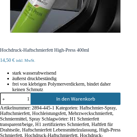
Hochdruck-Haftschmierfett High-Press 400ml
14,50
€
inkl. MwSt.
stark wasserabweisend
äußerst druckbeständig
frei von klebrigen Polymerverdickern, bindet daher
keinen Schmutz
Hochdruck-
In den Warenkorb
Haftschmierfett
High-
Artikelnummer:
2894-445-1
Kategorien:
Haftschmier-Spray
,
Press
Haftschmierfett
,
Hochleistungsfett
,
Mehrzweckschmierfett
,
400ml
Schmiermittel
,
Spray
Schlagwörter:
H1 Schmierfett
Menge
transparent/beige
,
H1 zertifiziertes Schmierfett
,
Haftfett für
Drahtseile
,
Haftschmierfett Lebensmittelzulassung
,
High-Press
Schmierfett
,
Hochdruck-Haftschmierfett
,
Hochdruck-