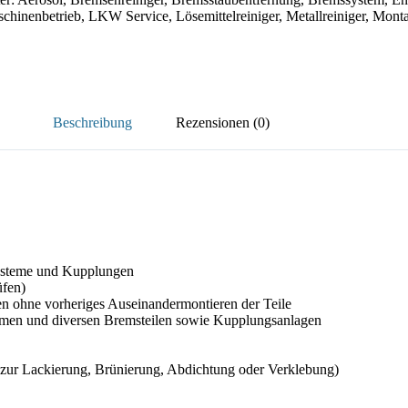
chinenbetrieb
,
LKW Service
,
Lösemittelreiniger
,
Metallreiniger
,
Mont
Beschreibung
Rezensionen (0)
systeme und Kupplungen
üfen)
en ohne vorheriges Auseinandermontieren der Teile
temen und diversen Bremsteilen sowie Kupplungsanlagen
n zur Lackierung, Brünierung, Abdichtung oder Verklebung)