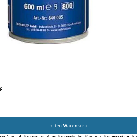
ng
In den Warenkorb
er:
Aerosol
,
Bremsenreiniger
,
Bremsstaubentfernung
,
Bremssystem
,
En