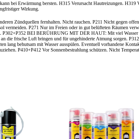
: kann bei Erwärmung bersten. H315 Verursacht Hautreizungen. H319 
gfristiger Wirkung.
deren Zündquellen fernhalten. Nicht rauchen. P211 Nicht gegen offe
ol vermeiden. P271 Nur im Freien oder in gut belüfteten Räumen ver
gen. P302+P352 BEI BERÜHRUNG MIT DER HAUT: Mit viel Wasser was
n an die frische Luft bringen und für ungehinderte Atmung sorg
behutsam mit Wasser ausspülen. Eventuell vorhandene Kontaktlin
inzuziehen. P410+P412 Vor Sonnenbestrahlung schützen. Nicht Temperat