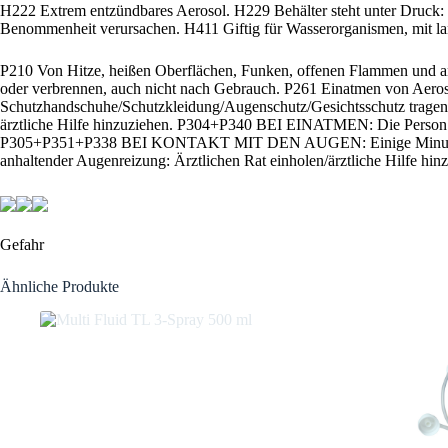
H222 Extrem entzündbares Aerosol. H229 Behälter steht unter Druck
Benommenheit verursachen. H411 Giftig für Wasserorganismen, mit lan
P210 Von Hitze, heißen Oberflächen, Funken, offenen Flammen und an
oder verbrennen, auch nicht nach Gebrauch. P261 Einatmen von Aeros
Schutzhandschuhe/Schutzkleidung/Augenschutz/Gesichtsschutz tra
ärztliche Hilfe hinzuziehen. P304+P340 BEI EINATMEN: Die Perso
P305+P351+P338 BEI KONTAKT MIT DEN AUGEN: Einige Minuten lang 
anhaltender Augenreizung: Ärztlichen Rat einholen/ärztliche Hilfe h
Gefahr
Ähnliche Produkte