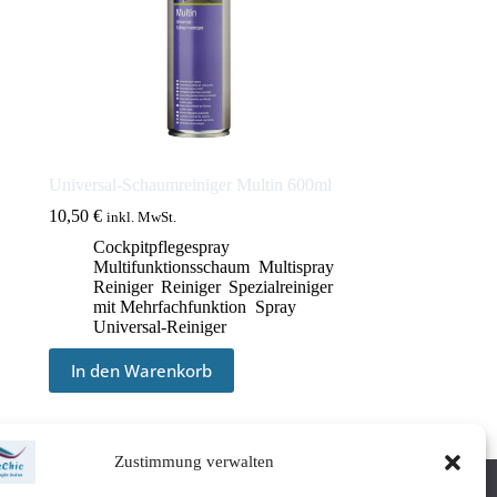
Universal-Schaumreiniger Multin 600ml
10,50
€
inkl. MwSt.
Cockpitpflegespray
,
Multifunktionsschaum
,
Multispray
,
Reiniger
,
Reiniger
,
Spezialreiniger
mit Mehrfachfunktion
,
Spray
,
Universal-Reiniger
In den Warenkorb
Zustimmung verwalten
inie (EU)
Impressum
Datenschutzerklärung
Öffnungszeiten