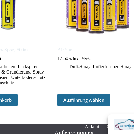
y Spray 500ml
Air Shot
17,50
€
t.
inkl. MwSt.
arbeiten
,
Lackspray
,
Duft-Spray
,
Lufterfrischer
,
Spray
z & Grundierung
,
Spray
,
siert
,
Unterbodenschutz
,
nschutz
Dieses
nkorb
Ausführung wählen
Produkt
weist
mehrere
Varianten
auf.
Anfahrt
Cookie-Richtl
Die
Außenreinigung
Optionen