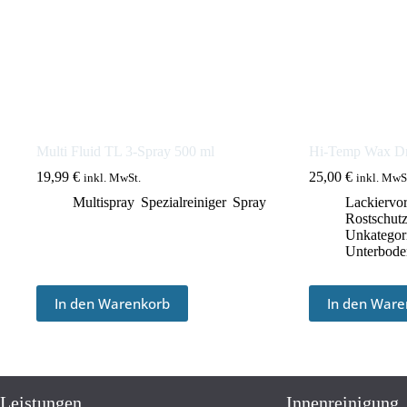
Multi Fluid TL 3-Spray 500 ml
Hi-Temp Wax Dr
19,99
€
25,00
€
inkl. MwSt.
inkl. MwS
Multispray
,
Spezialreiniger
,
Spray
Lackiervor
Rostschut
Unkategori
Unterbode
In den Warenkorb
In den Ware
Leistungen
Innenreinigung