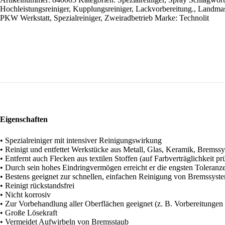
Menge
Hochleistungsreiniger
,
Kupplungsreiniger
,
Lackvorbereitung.
,
Landmas
PKW Werkstatt
,
Spezialreiniger
,
Zweiradbetrieb
Marke:
Technolit
Eigenschaften
• Spezialreiniger mit intensiver Reinigungswirkung
• Reinigt und entfettet Werkstücke aus Metall, Glas, Keramik, Brems
• Entfernt auch Flecken aus textilen Stoffen (auf Farbverträglichkeit pr
• Durch sein hohes Eindringvermögen erreicht er die engsten Toleranz
• Bestens geeignet zur schnellen, einfachen Reinigung von Bremssys
• Reinigt rückstandsfrei
• Nicht korrosiv
• Zur Vorbehandlung aller Oberflächen geeignet (z. B. Vorbereitunge
• Große Lösekraft
• Vermeidet Aufwirbeln von Bremsstaub