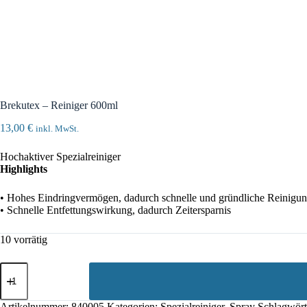
Brekutex – Reiniger 600ml
13,00
€
inkl. MwSt.
Hochaktiver Spezialreiniger
Highlights
• Hohes Eindringvermögen, dadurch schnelle und gründliche Reinigu
• Schnelle Entfettungswirkung, dadurch Zeitersparnis
10 vorrätig
Brekutex
-
Reiniger
600ml
Artikelnummer:
840005
Kategorien:
Spezialreiniger
,
Spray
Schlagwört