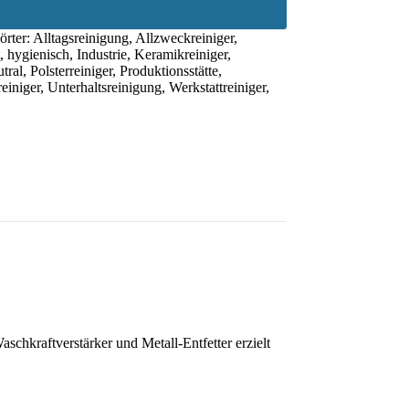
örter:
Alltagsreinigung
,
Allzweckreiniger
,
,
hygienisch
,
Industrie
,
Keramikreiniger
,
tral
,
Polsterreiniger
,
Produktionsstätte
,
einiger
,
Unterhaltsreinigung
,
Werkstattreiniger
,
chkraftverstärker und Metall-Entfetter erzielt