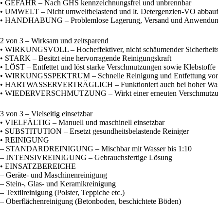
• GEFAHR – Nach GHS kennzeichnungsfrei und unbrennbar
• UMWELT – Nicht umweltbelastend und lt. Detergenzien-VO abbauf
• HANDHABUNG – Problemlose Lagerung, Versand und Anwendu
2 von 3 – Wirksam und zeitsparend
• WIRKUNGSVOLL – Hocheffektiver, nicht schäumender Sicherheits
• STARK – Besitzt eine hervorragende Reinigungskraft
• LÖST – Entfettet und löst starke Verschmutzungen sowie Klebstoffe
• WIRKUNGSSPEKTRUM – Schnelle Reinigung und Entfettung von Sch
• HARTWASSERVERTRÄGLICH – Funktioniert auch bei hoher Wasserh
• WIEDERVERSCHMUTZUNG – Wirkt einer erneuten Verschmutzung lä
3 von 3 – Vielseitig einsetzbar
• VIELFÄLTIG – Manuell und maschinell einsetzbar
• SUBSTITUTION – Ersetzt gesundheitsbelastende Reiniger
• REINIGUNG
– STANDARDREINIGUNG – Mischbar mit Wasser bis 1:10
– INTENSIVREINIGUNG – Gebrauchsfertige Lösung
• EINSATZBEREICHE
– Geräte- und Maschinenreinigung
– Stein-, Glas- und Keramikreinigung
– Textilreinigung (Polster, Teppiche etc.)
– Oberflächenreinigung (Betonboden, beschichtete Böden)