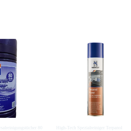
rsalreinigungstücher 80
High-Tech Spezialreiniger Terpanol