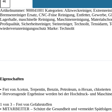
Sicherheits-
Reiniger
3
Artikelnummer:
900041001
Kategorien:
Allzweckreiniger
,
Extremreini
in
Bremsenreiniger Ersatz
,
CNC-Fräse Reinigung
,
Entfetter
,
Gewerbe
,
GH
1
Lagerhalle
,
maschinelle Reinigung
,
Maschinenreinigung
,
Materialscho
(1000
Profiqualität
,
Sicherheitsreiniger
,
Steinreiniger
,
Technolit
,
Tensidarm
,
T
ml)
wiederverunreinigungsschutz
Marke:
Technolit
Menge
Eigenschaften
• Frei von Aceton, Terpentin, Benzin, Petroleum, n-Hexan, chlorierte
• Hervorragende Ergebnisse werden bei der Hochdruck- und Maschinenre
1 von 3 – Frei von Gefahrstoffen
• MITARBEITER – Schützt die Gesundheit und vermeidet Spätfolgen d