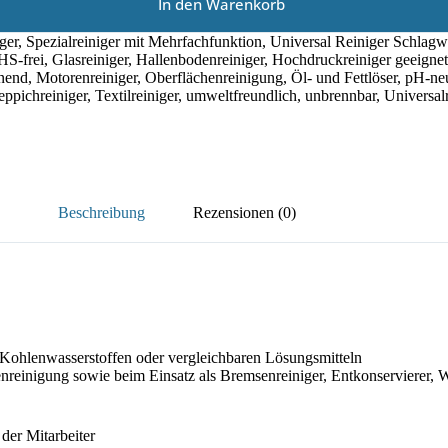
In den Warenkorb
ger
,
Spezialreiniger mit Mehrfachfunktion
,
Universal Reiniger
Schlagw
S-frei
,
Glasreiniger
,
Hallenbodenreiniger
,
Hochdruckreiniger geeignet
nend
,
Motorenreiniger
,
Oberflächenreinigung
,
Öl- und Fettlöser
,
pH-neu
eppichreiniger
,
Textilreiniger
,
umweltfreundlich
,
unbrennbar
,
Universalr
Beschreibung
Rezensionen (0)
n Kohlenwasserstoffen oder vergleichbaren Lösungsmitteln
inigung sowie beim Einsatz als Bremsenreiniger, Entkonservierer, Was
er Mitarbeiter