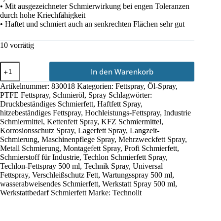
• Mit ausgezeichneter Schmierwirkung bei engen Toleranzen
durch hohe Kriechfähigkeit
• Haftet und schmiert auch an senkrechten Flächen sehr gut
10 vorrätig
Techlon-
In den Warenkorb
Fettspray
500
Artikelnummer:
830018
Kategorien:
Fettspray
,
Öl-Spray
,
ml
PTFE Fettspray
,
Schmieröl
,
Spray
Schlagwörter:
Menge
Druckbeständiges Schmierfett
,
Haftfett Spray
,
hitzebeständiges Fettspray
,
Hochleistungs-Fettspray
,
Industrie
Schmiermittel
,
Kettenfett Spray
,
KFZ Schmiermittel
,
Korrosionsschutz Spray
,
Lagerfett Spray
,
Langzeit-
Schmierung
,
Maschinenpflege Spray
,
Mehrzweckfett Spray
,
Metall Schmierung
,
Montagefett Spray
,
Profi Schmierfett
,
Schmierstoff für Industrie
,
Techlon Schmierfett Spray
,
Techlon-Fettspray 500 ml
,
Technik Spray
,
Universal
Fettspray
,
Verschleißschutz Fett
,
Wartungsspray 500 ml
,
wasserabweisendes Schmierfett
,
Werkstatt Spray 500 ml
,
Werkstattbedarf Schmierfett
Marke:
Technolit