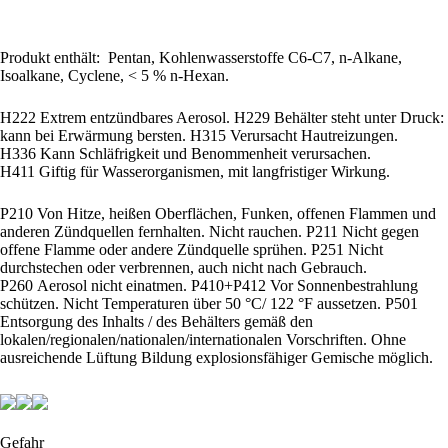
Produkt enthält: Pentan, Kohlenwasserstoffe C6-C7, n-Alkane,
Isoalkane, Cyclene, < 5 % n-Hexan.
H222 Extrem entzündbares Aerosol. H229 Behälter steht unter Druck:
kann bei Erwärmung bersten. H315 Verursacht Hautreizungen.
H336 Kann Schläfrigkeit und Benommenheit verursachen.
H411 Giftig für Wasserorganismen, mit langfristiger Wirkung.
P210 Von Hitze, heißen Oberflächen, Funken, offenen Flammen und
anderen Zündquellen fernhalten. Nicht rauchen. P211 Nicht gegen
offene Flamme oder andere Zündquelle sprühen. P251 Nicht
durchstechen oder verbrennen, auch nicht nach Gebrauch.
P260 Aerosol nicht einatmen. P410+P412 Vor Sonnenbestrahlung
schützen. Nicht Temperaturen über 50 °C/ 122 °F aussetzen. P501
Entsorgung des Inhalts / des Behälters gemäß den
lokalen/regionalen/nationalen/internationalen Vorschriften. Ohne
ausreichende Lüftung Bildung explosionsfähiger Gemische möglich.
Gefahr